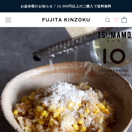
ス
お盆休暇のお知らせ / 12,000円以上のご購入で送料無料
キ
ッ
プ
し
て
コ
ン
テ
ン
ツ
に
移
動
す
る