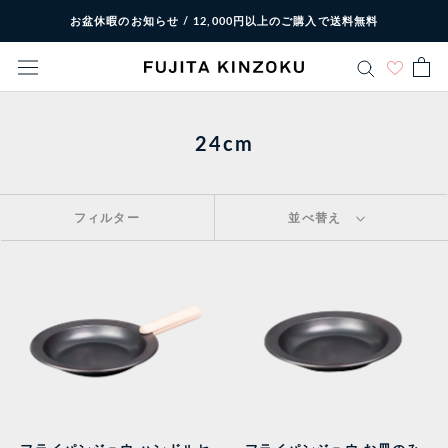
ス
お盆休暇のお知らせ / 12,000円以上のご購入で送料無料
キ
ッ
プ
し
て
24cm
コ
ン
テ
フィルター
並べ替え
ン
ツ
に
移
動
す
る