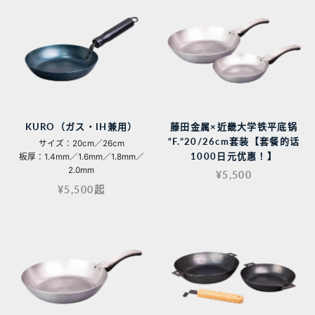
KURO（ガス・IH兼用）
藤田金属×近畿大学铁平底锅
“F.”20/26cm套装【套餐的话
サイズ：20cm／26cm
1000日元优惠！】
板厚：1.4mm／1.6mm／1.8mm／
2.0mm
¥5,500
¥5,500起