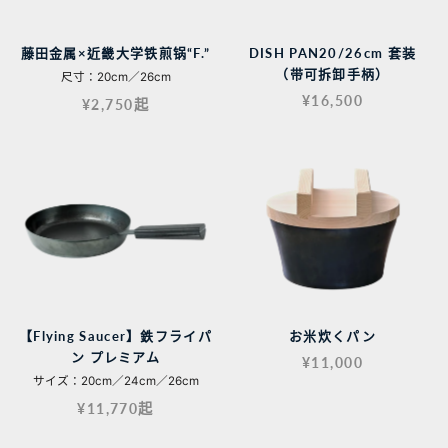
藤田金属×近畿大学铁煎锅“F.”
DISH PAN20/26cm 套装
（带可拆卸手柄）
尺寸：20cm／26cm
¥16,500
¥2,750起
【Flying Saucer】鉄フライパ
お米炊くパン
ン プレミアム
¥11,000
サイズ：20cm／24cm／26cm
¥11,770起