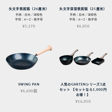
头文字铁煎锅（26厘米）
头文字深型铁煎锅（25厘米）
手柄：白木／深棕色
手柄：白木／深棕色
字母：A〜Z、無字母
字母：A〜Z、無字母
¥5,170
¥6,050
SWING PAN
人気のGARTENシリーズ3点
セット 【セットなら1,000円
¥6,600起
お得！】
¥16,050