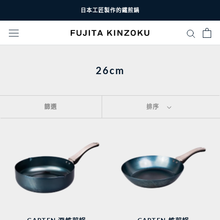
跳
日本工匠製作的鐵煎鍋
至
內
容
26cm
篩選
排序