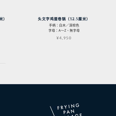
米）
头文字鸡蛋卷锅（12.5厘米）
手柄：白木／深棕色
字母：A〜Z、無字母
¥4,950