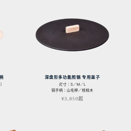
柄
深盘形多功能煎锅 专用盖子
木）
尺寸：S／M／L
锅手柄：山毛榉／核桃木
¥3,850起