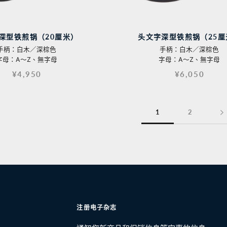
深型铁煎锅（20厘米）
头文字深型铁煎锅（25厘
手柄：白木／深棕色
手柄：白木／深棕色
字母：A〜Z、無字母
字母：A〜Z、無字母
¥4,950
¥6,050
1
2
注册电子杂志