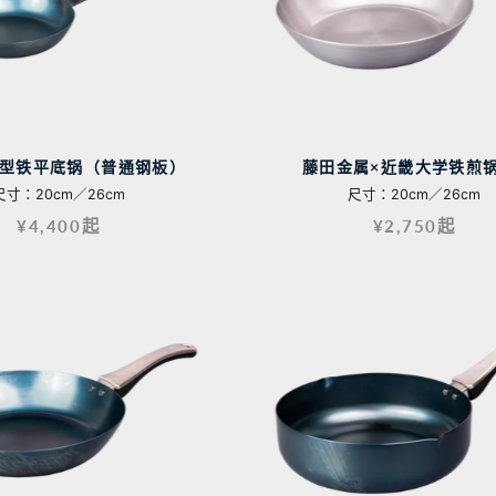
型铁平底锅（普通钢板）
藤田金属×近畿大学铁煎锅“
尺寸：20cm／26cm
尺寸：20cm／26cm
¥4,400起
¥2,750起