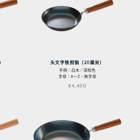
）
头文字铁煎锅（20厘米）
手柄：白木／深棕色
字母：A〜Z、無字母
¥4,400