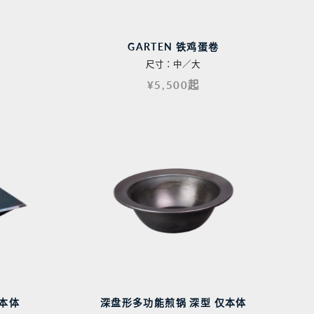
GARTEN 铁鸡蛋卷
尺寸：中／大
¥5,500起
本体
深盘形多功能煎锅 深型 仅本体