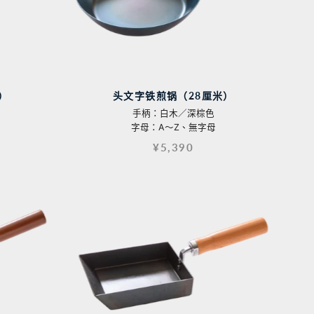
）
头文字铁煎锅（28厘米）
手柄：白木／深棕色
字母：A〜Z、無字母
¥5,390