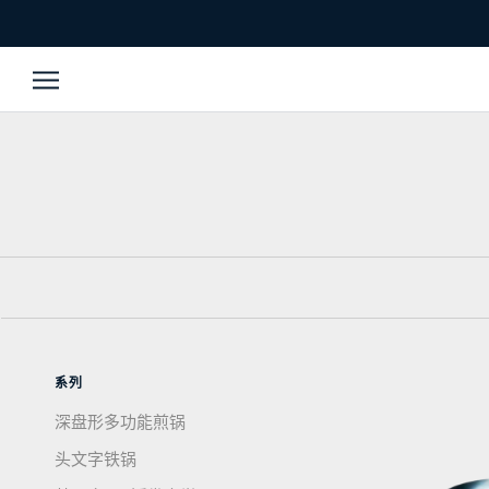
跳
至
內
容
系列
深盘形多功能煎锅
头文字铁锅