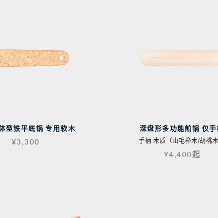
体型铁平底锅 专用软木
深盘形多功能煎锅 仅手
手柄 木质（山毛榉木/胡桃
¥3,300
¥4,400起