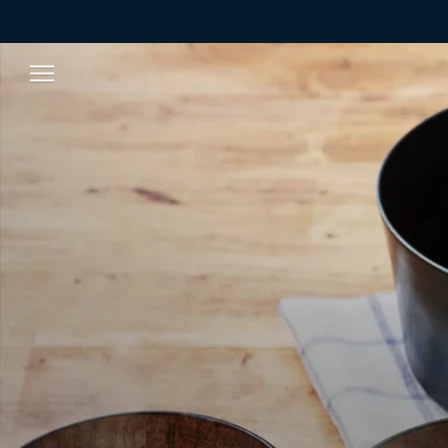
ス
キ
ッ
プ
し
て
コ
ン
テ
ン
ツ
に
移
動
す
る