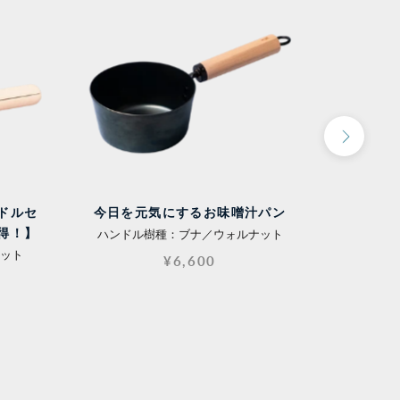
ンドルセ
今日を元気にするお味噌汁パン
フラ
お得！】
ハンドル樹種：ブナ／ウォルナット
つまみ
ット
¥6,600