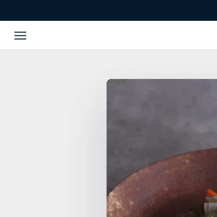
跳
至
內
容