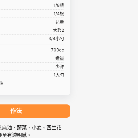
1/8根
1/4根
适量
大匙2
3/4小勺
700cc
适量
少许
1大勺
油
作法
芝麻油、蔬菜、小麦、西兰花
炒至有透明感。