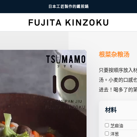
日本工匠製作的鐵煎鍋
根菜杂粮汤
只要按顺序放入
汤。小麦的口感
进去！喝多了的
材料
芝麻油
洋葱