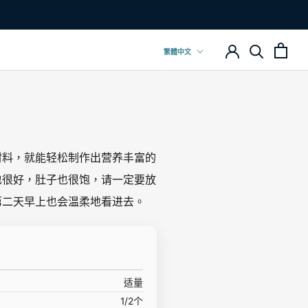
上一頁
下一頁
語
繁體中文
言
材料，就能轻松制作出营养丰富的
也很好，肚子也很饱，请一定要放
第二天早上也会温柔地看进去。
适量
1/2个