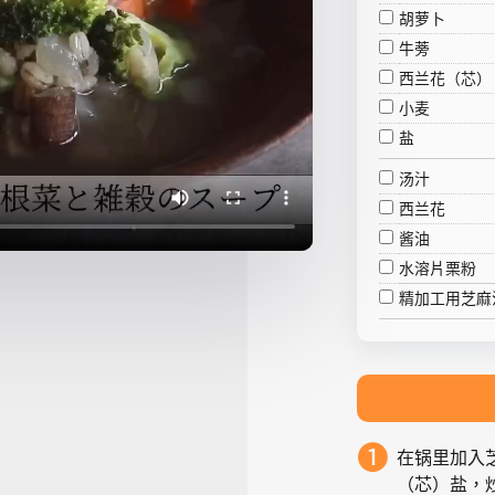
胡萝卜
牛蒡
西兰花（芯）
小麦
盐
汤汁
西兰花
酱油
水溶片栗粉
精加工用芝麻
在锅里加入
（芯）盐，