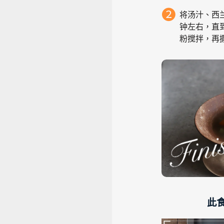
将汤汁、西
钟左右，直
粉搅拌，再
此