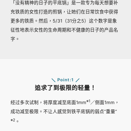
「没有精神的日子的平底锅」是一款专为每天想要补
充铁质的女性打造的煎锅，让她们在日常饮食中获得
更多的铁质。然后，5/31（31分之5）这个数字是象
征性地表示女性的生命周期和不健康的日子的产品名
字。
Point:1
追求了到极限的轻量！
※1
经过多次试制，将厚度减至底面1mm
／侧面1mm，
成功减至极限。不让人感觉到铁平底锅的弱点“重量”
※2
。