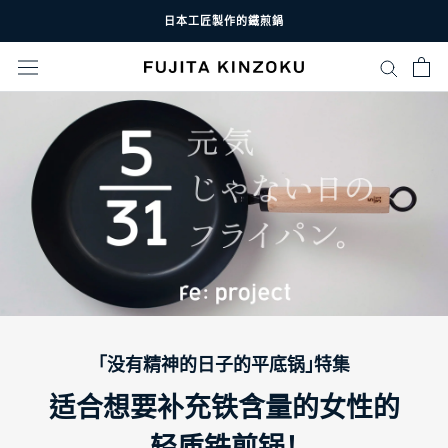
跳
日本工匠製作的鐵煎鍋
至
內
容
「没有精神的日子的平底锅」特集
适合想要补充铁含量的女性的
轻质铁煎锅！