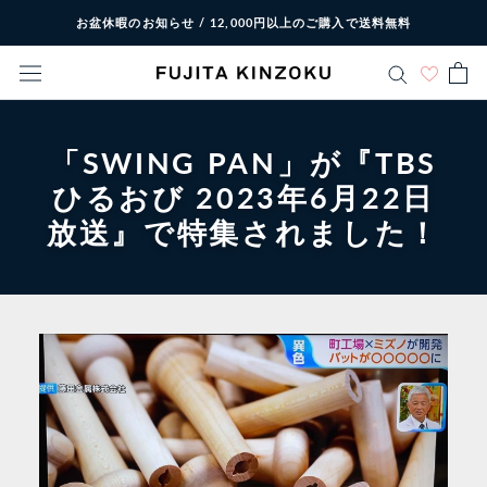
ス
お盆休暇のお知らせ / 12,000円以上のご購入で送料無料
キ
ッ
プ
し
て
「SWING PAN」が『TBS
コ
ひるおび 2023年6月22日
ン
テ
放送』で特集されました！
ン
ツ
に
移
動
す
る