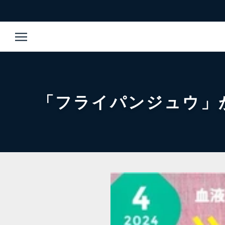
ス
キ
ッ
プ
し
て
コ
ン
「フライパンジュウ」が
テ
ン
ツ
に
移
動
す
る