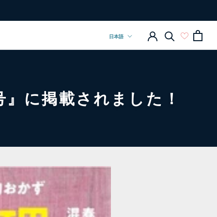
前へ
次へ
言
日本語
語
月号』に掲載されました！