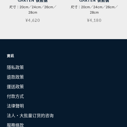
GARTEN 铁煎锅
GARTEN 铁煎锅
尺寸：20cm／24cm／26cm／
尺寸：20cm／24cm／26cm／
28cm
28cm
¥4,620
¥4,180
資訊
隱私政策
退款政策
運送政策
付款方式
法律聲明
法人・大批量订货的咨询
服務條款