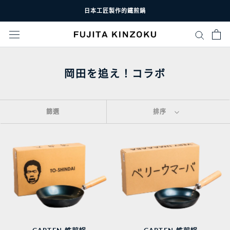
跳
日本工匠製作的鐵煎鍋
至
內
容
岡田を追え！コラボ
篩選
排序